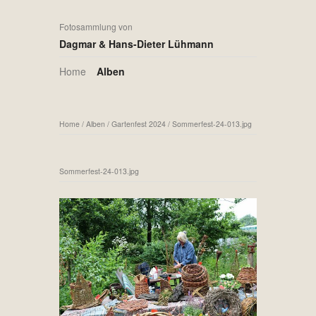
Fotosammlung von
Dagmar & Hans-Dieter Lühmann
Home
Alben
Home
/
Alben
/
Gartenfest 2024
/
Sommerfest-24-013.jpg
Sommerfest-24-013.jpg