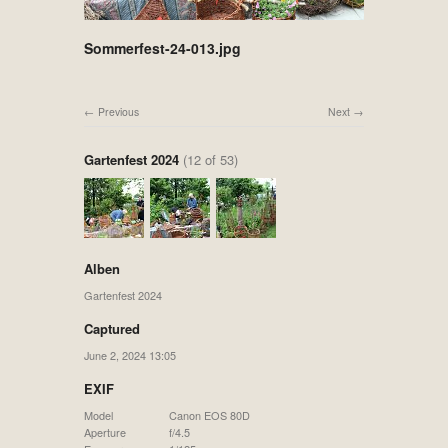
Sommerfest-24-013.jpg
Previous
Next
Gartenfest 2024
(12 of 53)
Alben
Gartenfest 2024
Captured
June 2, 2024 13:05
EXIF
Model
Canon EOS 80D
Aperture
f/4.5