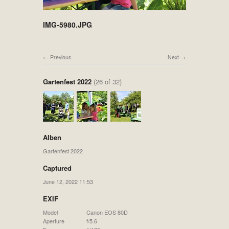
IMG-5980.JPG
Previous
Next
Gartenfest 2022
(26 of 32)
Alben
Gartenfest 2022
Captured
June 12, 2022 11:53
EXIF
Model
Canon EOS 80D
Aperture
f/5.6