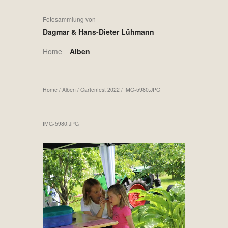
Fotosammlung von
Dagmar & Hans-Dieter Lühmann
Home
Alben
Home
/
Alben
/
Gartenfest 2022
/
IMG-5980.JPG
IMG-5980.JPG