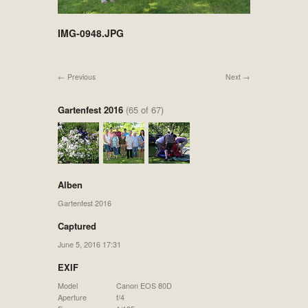
IMG-0948.JPG
Previous
Next
Gartenfest 2016
(65 of 67)
Alben
Gartenfest 2016
Captured
June 5, 2016 17:31
EXIF
Model
Canon EOS 80D
Aperture
f/4