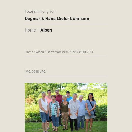
Fotosammlung von
Dagmar & Hans-Dieter Lühmann
Home
Alben
Home
/
Alben
/
Gartenfest 2016
/
IMG-0948.JPG
IMG-0948.JPG