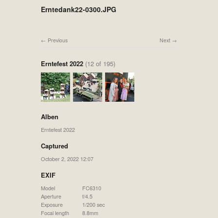
Erntedank22-0300.JPG
Previous
Next
Erntefest 2022
(12 of 195)
Alben
Erntefest 2022
Captured
October 2, 2022 12:07
EXIF
Model
FC6310
Aperture
f/4.5
Exposure
1/200 sec
Focal length
8.8mm