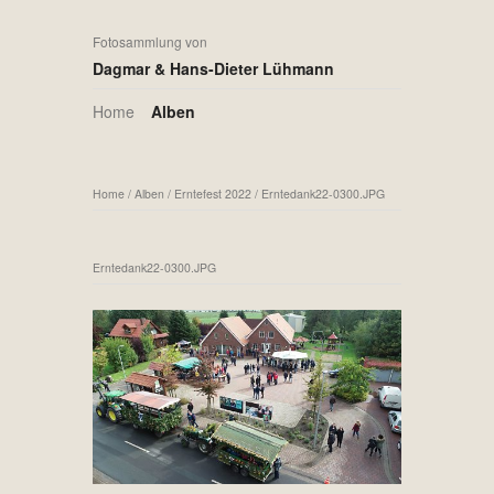
Fotosammlung von
Dagmar & Hans-Dieter Lühmann
Home
Alben
Home
/
Alben
/
Erntefest 2022
/
Erntedank22-0300.JPG
Erntedank22-0300.JPG